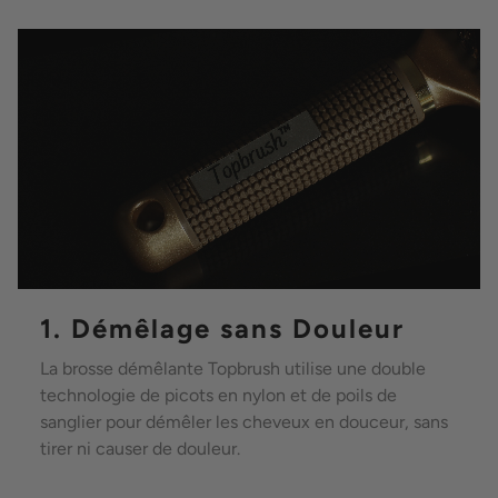
1. Démêlage sans Douleur
La brosse démêlante Topbrush utilise une double
technologie de picots en nylon et de poils de
sanglier pour démêler les cheveux en douceur, sans
tirer ni causer de douleur.