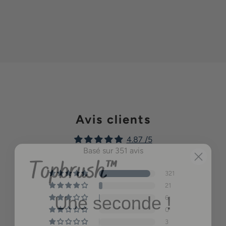
Avis clients
4.87 /5
Basé sur 351 avis
321
Une seconde !
21
6
0
Profitez d'une réduction
3