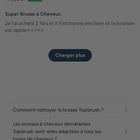
Super Brosse à Cheveux
Je l'ai acheté 2 fois et il fonctionne très bien et la livraison
est rapide⭐️⭐️⭐️⭐️⭐️
Charger plus
Comment nettoyer la brosse Topbrush ?
Vous trouverez toutes les informations pour le
Les brosses à cheveux démêlantes
nettoyage de votre brosse démêlante Topbrush
Topbrush sont-elles adaptées à tous les
ici :
Cliquez ici
types de cheveux ?