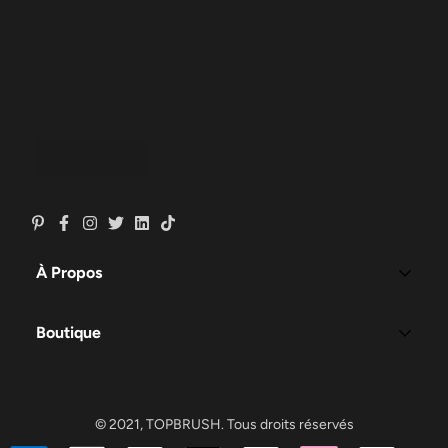
À Propos
Notre histoire
Boutique
Politique De Confidentialité
Accueil
GDPR/CCPA Conformité
FAQ's
Conditions Générales De Ventes
© 2021, TOPBRUSH. Tous droits réservés